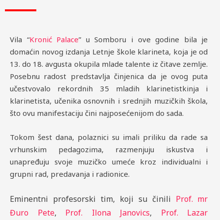
Vila “
Kronić Palace
” u Somboru i ove godine bila je
domaćin novog izdanja Letnje škole klarineta, koja je od
13. do 18. avgusta okupila mlade talente iz čitave zemlje.
Posebnu radost predstavlja činjenica da je ovog puta
učestvovalo rekordnih 35 mladih klarinetistkinja i
klarinetista, učenika osnovnih i srednjih muzičkih škola,
što ovu manifestaciju čini najposećenijom do sada.
Tokom šest dana, polaznici su imali priliku da rade sa
vrhunskim pedagozima, razmenjuju iskustva i
unapređuju svoje muzičko umeće kroz individualni i
grupni rad, predavanja i radionice.
Eminentni profesorski tim, koji su činili
Prof. mr
Đuro Pete
,
Prof. Ilona Janovics
,
Prof. Lazar