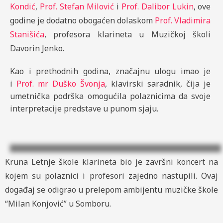
Kondić
,
Prof. Stefan Milović
i
Prof. Dalibor Lukin
, ove
godine je dodatno obogaćen dolaskom
Prof. Vladimira
Stanišića
, profesora klarineta u Muzičkoj školi
Davorin Jenko.
Kao i prethodnih godina, značajnu ulogu imao je
i
Prof. mr Duško Švonja
, klavirski saradnik, čija je
umetnička podrška omogućila polaznicima da svoje
interpretacije predstave u punom sjaju.
Kruna Letnje škole klarineta bio je završni koncert na
kojem su polaznici i profesori zajedno nastupili. Ovaj
događaj se odigrao u prelepom ambijentu muzičke škole
“Milan Konjović” u Somboru.