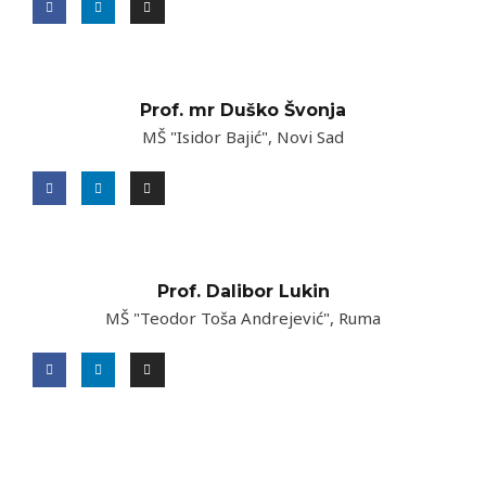
Prof. mr Duško Švonja
MŠ "Isidor Bajić", Novi Sad
Prof. Dalibor Lukin
MŠ "Teodor Toša Andrejević", Ruma